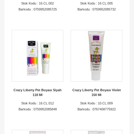
Stok Kodu : 16.CL.002
Stok Kodu : 16.CL.005
ortaklarımızın ihtiyaç duyduğu ürünleri hızlı ve güvenilir
Barkodu : 0759952085725
Barkodu : 0759952085732
şekilde ulaştırıyoruz.
Aslan Pet olarak hedefimiz; dünya markalarını
Türkiye’deki pet sektörüne kazandırmak,
profesyonellere kaliteli ürünler sunmak ve iş
ortaklarımızla birlikte sektörde sürdürülebilir büyüme
sağlamaktır.
Crazy Liberty Pet Boyası Siyah
Crazy Liberty Pet Boyası Violet
118 Ml
150 Ml
Stok Kodu : 16.CL.012
Stok Kodu : 10.CL.009
Barkodu : 0759952085848
Barkodu : 0767408775922