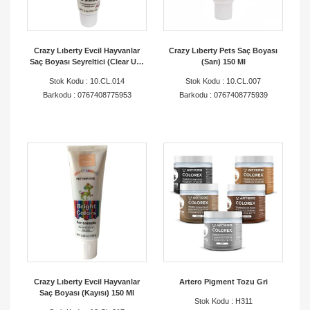
Crazy Lıberty Evcil Hayvanlar
Crazy Lıberty Pets Saç Boyası
Saç Boyası Seyreltici (Clear Up)
(Sarı) 150 Ml
150Ml
Stok Kodu : 10.CL.014
Stok Kodu : 10.CL.007
Barkodu : 0767408775953
Barkodu : 0767408775939
Crazy Lıberty Evcil Hayvanlar
Artero Pigment Tozu Gri
Saç Boyası (Kayısı) 150 Ml
Stok Kodu : H311