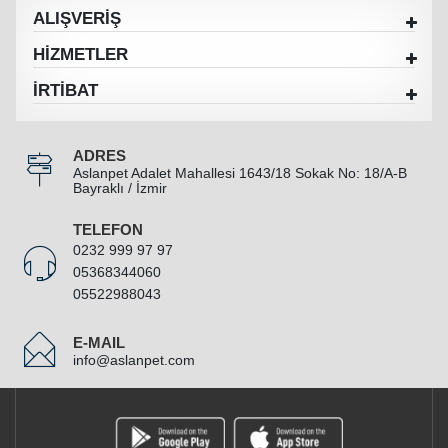
ALIŞVERİŞ
HİZMETLER
İRTİBAT
ADRES
Aslanpet Adalet Mahallesi 1643/18 Sokak No: 18/A-B
Bayraklı / İzmir
TELEFON
0232 999 97 97
05368344060
05522988043
E-MAIL
info@aslanpet.com