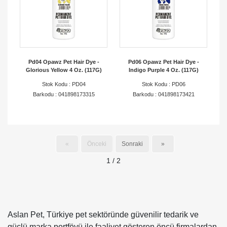
Pd04 Opawz Pet Hair Dye -
Pd06 Opawz Pet Hair Dye -
Glorious Yellow 4 Oz. (117G)
Indigo Purple 4 Oz. (117G)
Stok Kodu : PD04
Stok Kodu : PD06
Barkodu : 041898173315
Barkodu : 041898173421
«
Önceki
Sonraki
»
1 / 2
Aslan Pet, Türkiye pet sektöründe güvenilir tedarik ve
güçlü marka portföyü ile faaliyet gösteren öncü firmalardan