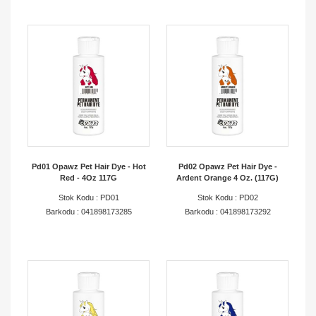
Pd01 Opawz Pet Hair Dye - Hot
Pd02 Opawz Pet Hair Dye -
Red - 4Oz 117G
Ardent Orange 4 Oz. (117G)
Stok Kodu : PD01
Stok Kodu : PD02
Barkodu : 041898173285
Barkodu : 041898173292