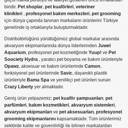
biridir.
Pet shoplar
,
pet
kuaförleri
,
veteriner
klinikleri
,
profesyonel bakım merkezleri
,
pet grooming
için dünya çapında tanınan markaların ürünlerini Türkiye
genelinde iş ortaklarıyla buluşturmaktadır.
Distribütörlüğünü yürüttüğümüz global markalar arasında
akvaryum ekipmanlarında dünya liderlerinden
Juwel
Aquarium
, profesyonel pet kozmetiğinde
Yuup!
ve
Pet
Soociety Hydra
, yaratıcı pet boyama ve bakım ürünleriyle
Opawz
, aksesuar ve bakım ürünlerinde
Camon
,
fonksiyonel pet ürünlerinde
Savic
, dayanıklı plastik
ürünleriyle
Bama Spa
ve yenilikçi pet ürünleri sunan
Crazy Liberty
yer almaktadır.
Geniş ürün yelpazemiz;
pet kuaför şampuanları
,
pet
parfümleri
,
bakım kozmetikleri
,
akvaryum sistemleri
,
akvaryum ekipmanları
ve
pet aksesuarları,
profesyonel
grooming ekipmanlarını
kapsamaktadır. Tüm ürünlerimiz
sektörde kalite ve güvenilirliği ile bilinen markalardan