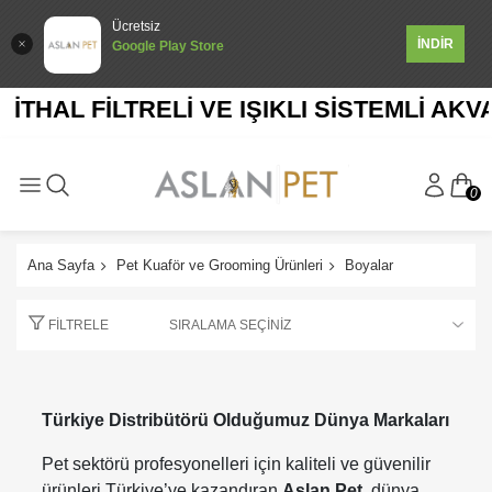
Ücretsiz
İNDİR
Google Play Store
HAL FİLTRELİ VE IŞIKLI SİSTEMLİ AKVARY
0
Ana Sayfa
Pet Kuaför ve Grooming Ürünleri
Boyalar
FILTRELE
Türkiye Distribütörü Olduğumuz Dünya Markaları
Pet sektörü profesyonelleri için kaliteli ve güvenilir
ürünleri Türkiye’ye kazandıran
Aslan Pet
, dünya