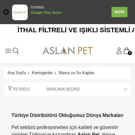
Ücretsiz
İNDİR
Google Play Store
İTHAL FİLTRELİ VE IŞIKLI SİSTEMLİ 
0
Ana Sayfa
Kemirgenler
Mama ve Su Kapları
FILTRELE
Türkiye Distribütörü Olduğumuz Dünya Markaları
Pet sektörü profesyonelleri için kaliteli ve güvenilir
ürünleri Türkiye’ye kazandıran
Aslan Pet
, dünya