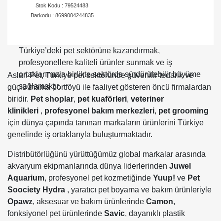
Stok Kodu : 79524483
ortaklarımızın ihtiyaç duyduğu ürünleri hızlı ve güvenilir
Barkodu : 8699004244835
şekilde ulaştırıyoruz.
Aslan Pet olarak hedefimiz; dünya markalarını
Türkiye’deki pet sektörüne kazandırmak,
profesyonellere kaliteli ürünler sunmak ve iş
ortaklarımızla birlikte sektörde sürdürülebilir büyüme
Aslan Pet, Türkiye pet sektöründe güvenilir tedarik ve
sağlamaktır.
güçlü marka portföyü ile faaliyet gösteren öncü firmalardan
biridir.
Pet shoplar
,
pet
kuaförleri
,
veteriner
klinikleri
,
profesyonel bakım merkezleri
,
pet grooming
için dünya çapında tanınan markaların ürünlerini Türkiye
genelinde iş ortaklarıyla buluşturmaktadır.
Distribütörlüğünü yürüttüğümüz global markalar arasında
akvaryum ekipmanlarında dünya liderlerinden
Juwel
Aquarium
, profesyonel pet kozmetiğinde
Yuup!
ve
Pet
Soociety Hydra
, yaratıcı pet boyama ve bakım ürünleriyle
Opawz
, aksesuar ve bakım ürünlerinde
Camon
,
fonksiyonel pet ürünlerinde
Savic
, dayanıklı plastik