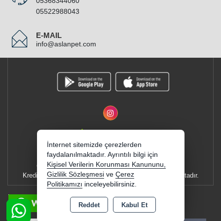
05368344060
05522988043
E-MAIL
info@aslanpet.com
İnternet sitemizde çerezlerden
faydalanılmaktadır. Ayrıntılı bilgi için
Kişisel Verilerin Korunması Kanununu,
Copyright 2026 aslanpet.com - Tüm hakları saklıdır.
Gizlilik Sözleşmesi
ve
Çerez
Kredi kartı bilgileriniz 256bit SSL sertifikası ile korunmaktadır.
Politikamızı
inceleyebilirsiniz.
E-BÜLTEN
Reddet
Kabul Et
YENI VE INDIRIMLI ÜRÜNLERDEN HABERDAR OLUN !