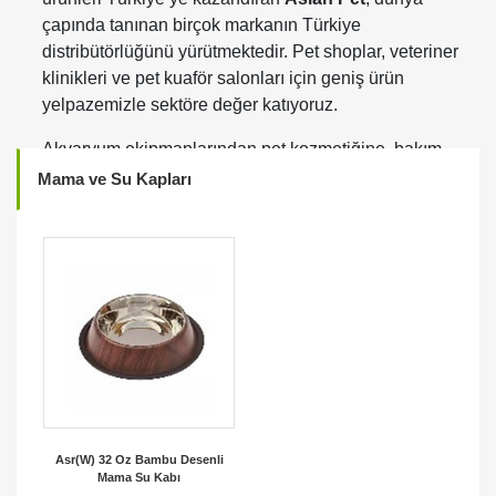
çapında tanınan birçok markanın Türkiye
distribütörlüğünü yürütmektedir. Pet shoplar, veteriner
klinikleri ve pet kuaför salonları için geniş ürün
yelpazemizle sektöre değer katıyoruz.
Akvaryum ekipmanlarından pet kozmetiğine, bakım
ürünlerinden aksesuar ve ekipmanlara kadar birçok
Mama ve Su Kapları
kategoride global markaları Türkiye’deki iş
ortaklarımızla buluşturuyoruz. Distribütörlüğünü
yaptığımız markalar arasında dünya genelinde
kalitesiyle bilinen
Juwel Aquarium, Hydra, Yuup,
Opawz, Crazy Liberty, Savic, Bama Spa ve Camon
yer almaktadır.
Profesyonel pet kuaförleri ve pet shoplar için özel
olarak seçtiğimiz bu markalar; yüksek kalite
standartları, güvenilir içerikleri ve yenilikçi ürünleriyle
öne çıkmaktadır. Türkiye genelinde güçlü dağıtım
Asr(W) 32 Oz Bambu Desenli
Mama Su Kabı
ağımız ve B2B satış altyapımız sayesinde iş