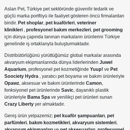
Aslan Pet, Türkiye pet sektöründe güvenilir tedarik ve
güçlü marka portföyü ile faaliyet gösteren öncü firmalardan
biridir.
Pet shoplar
,
pet
kuaförleri
,
veteriner
klinikleri
,
profesyonel bakım merkezleri
,
pet grooming
için dünya çapında tanınan markaların ürünlerini Türkiye
genelinde iş ortaklarıyla buluşturmaktadır.
Distribütörlüğünü yürüttüğümüz global markalar arasında
akvaryum ekipmanlarında dünya liderlerinden
Juwel
Aquarium
, profesyonel pet kozmetiğinde
Yuup!
ve
Pet
Soociety Hydra
, yaratıcı pet boyama ve bakım ürünleriyle
Opawz
, aksesuar ve bakım ürünlerinde
Camon
,
fonksiyonel pet ürünlerinde
Savic
, dayanıklı plastik
ürünleriyle
Bama Spa
ve yenilikçi pet ürünleri sunan
Crazy Liberty
yer almaktadır.
Geniş ürün yelpazemiz;
pet kuaför şampuanları
,
pet
parfümleri
,
bakım kozmetikleri
,
akvaryum sistemleri
,
akvaryum ekipmanları
ve
pet aksesuarları,
profesyonel