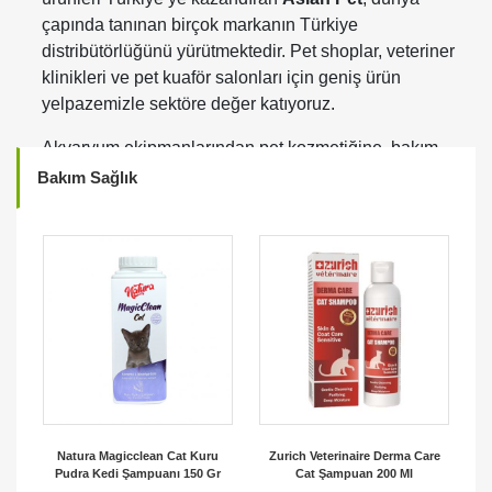
çapında tanınan birçok markanın Türkiye
distribütörlüğünü yürütmektedir. Pet shoplar, veteriner
klinikleri ve pet kuaför salonları için geniş ürün
yelpazemizle sektöre değer katıyoruz.
Akvaryum ekipmanlarından pet kozmetiğine, bakım
ürünlerinden aksesuar ve ekipmanlara kadar birçok
Bakım Sağlık
kategoride global markaları Türkiye’deki iş
ortaklarımızla buluşturuyoruz. Distribütörlüğünü
yaptığımız markalar arasında dünya genelinde
kalitesiyle bilinen
Juwel Aquarium, Hydra, Yuup,
Opawz, Crazy Liberty, Savic, Bama Spa ve Camon
yer almaktadır.
Profesyonel pet kuaförleri ve pet shoplar için özel
olarak seçtiğimiz bu markalar; yüksek kalite
standartları, güvenilir içerikleri ve yenilikçi ürünleriyle
öne çıkmaktadır. Türkiye genelinde güçlü dağıtım
Natura Magicclean Cat Kuru
Zurich Veterinaire Derma Care
Pudra Kedi Şampuanı 150 Gr
Cat Şampuan 200 Ml
ağımız ve B2B satış altyapımız sayesinde iş