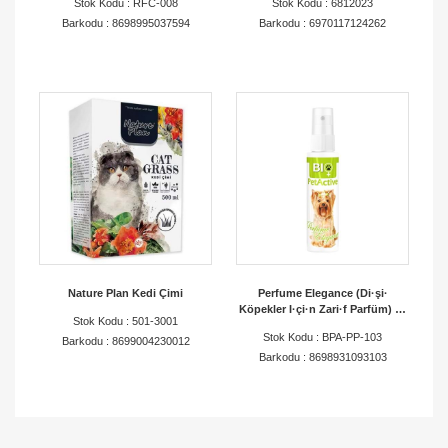
Stok Kodu : RFC-008
Stok Kodu : 6812023
50'Lİ - NERGİS ÇİÇEĞİ KOKULU
Barkodu : 8698995037594
Barkodu : 6970117124262
Nature Plan Kedi Çimi
Perfume Elegance (Di·şi·
Köpekler I·çi·n Zari·f Parfüm) 50
Stok Kodu : 501-3001
Ml
Stok Kodu : BPA-PP-103
Barkodu : 8699004230012
Barkodu : 8698931093103