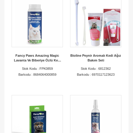
Fancy Paws Amazing Magic
Bioline Peynir Aromalı Kedi Ağız
Lavanta Ve Biberiye Özlü Kedi
Bakım Seti
Kuru Şampuan 150 Ml
Stok Kodu : FPK0859
Stok Kodu : 6812362
Barkodu : 8684064000859
Barkodu : 6970117123623