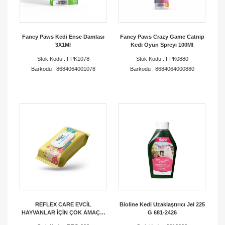
Fancy Paws Kedi Ense Damlası
Fancy Paws Crazy Game Catnip
3X1Ml
Kedi Oyun Spreyi 100Ml
Stok Kodu : FPK1078
Stok Kodu : FPK0880
Barkodu : 8684064001078
Barkodu : 8684064000880
REFLEX CARE EVCİL
Bioline Kedi Uzaklaştırıcı Jel 225
HAYVANLAR İÇİN ÇOK AMAÇLI
G 681-2426
HİJYENİK TEMİZLEME HAVLUSU