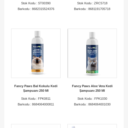
Stok Kodu : ST00390
Stok Kodu : ZRC5718
ortaklarımızın ihtiyaç duyduğu ürünleri hızlı ve güvenilir
Barkodu : 8682315524376
Barkodu : 8681191705718
şekilde ulaştırıyoruz.
Aslan Pet olarak hedefimiz; dünya markalarını
Türkiye’deki pet sektörüne kazandırmak,
profesyonellere kaliteli ürünler sunmak ve iş
ortaklarımızla birlikte sektörde sürdürülebilir büyüme
sağlamaktır.
Fancy Paws Bal Kokulu Kedi
Fancy Paws Aloe Vera Kedi
Şampuanı 250 Ml
Şampuanı 250 Ml
Stok Kodu : FPK0811
Stok Kodu : FPK1030
Barkodu : 8684064000811
Barkodu : 8684064001030