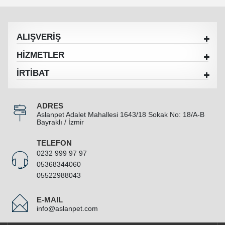
ALIŞVERİŞ
HİZMETLER
İRTİBAT
ADRES
Aslanpet Adalet Mahallesi 1643/18 Sokak No: 18/A-B
Bayraklı / İzmir
TELEFON
0232 999 97 97
05368344060
05522988043
E-MAIL
info@aslanpet.com