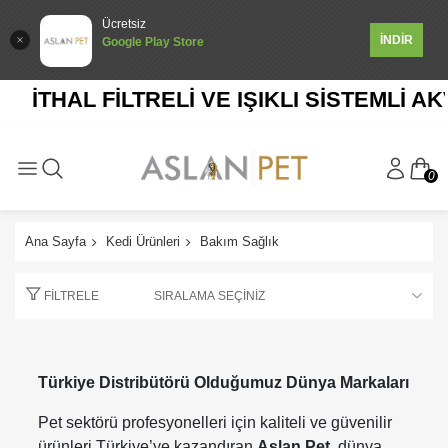
Ücretsiz
İNDİR
Google Play Store
İTHAL FİLTRELİ VE IŞIKLI SİSTEMLİ AKV
0
Ana Sayfa
Kedi Ürünleri
Bakım Sağlık
FILTRELE
Türkiye Distribütörü Olduğumuz Dünya Markaları
Pet sektörü profesyonelleri için kaliteli ve güvenilir
ürünleri Türkiye’ye kazandıran
Aslan Pet
, dünya