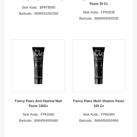
Paste 30 Gr
ağımız ve B2B satış altyapımız sayesinde iş
Stok Kodu : BPATB585
Stok Kodu : FPK0538
ortaklarımızın ihtiyaç duyduğu ürünleri hızlı ve güvenilir
Barkodu : 8698931092359
Barkodu : 8684064000538
şekilde ulaştırıyoruz.
Aslan Pet olarak hedefimiz; dünya markalarını
Türkiye’deki pet sektörüne kazandırmak,
profesyonellere kaliteli ürünler sunmak ve iş
ortaklarımızla birlikte sektörde sürdürülebilir büyüme
sağlamaktır.
Fancy Paws Anti-Hairbal Malt
Fancy Paws Multi Vitamin Paste
Paste 100Gr
100 Gr
Stok Kodu : FPK0460
Stok Kodu : FPK0484
Barkodu : 8684064000460
Barkodu : 8684064000484