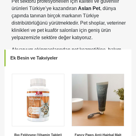
Pet sektörü profesyonelleri için kaliteli ve güvenilir
ürünleri Türkiye’ye kazandıran
Aslan Pet
, dünya
çapında tanınan birçok markanın Türkiye
distribütörlüğünü yürütmektedir. Pet shoplar, veteriner
klinikleri ve pet kuaför salonları için geniş ürün
yelpazemizle sektöre değer katıyoruz.
Akvaryum ekipmanlarından pet kozmetiğine, bakım
ürünlerinden aksesuar ve ekipmanlara kadar birçok
Ek Besin ve Takviyeler
kategoride global markaları Türkiye’deki iş
ortaklarımızla buluşturuyoruz. Distribütörlüğünü
yaptığımız markalar arasında dünya genelinde
kalitesiyle bilinen
Juwel Aquarium, Hydra, Yuup,
Opawz, Crazy Liberty, Savic, Bama Spa ve Camon
yer almaktadır.
Profesyonel pet kuaförleri ve pet shoplar için özel
olarak seçtiğimiz bu markalar; yüksek kalite
standartları, güvenilir içerikleri ve yenilikçi ürünleriyle
öne çıkmaktadır. Türkiye genelinde güçlü dağıtım
Bıo Felılysıne (Vitamin Tablet)
Fancy Paws Anti-Hairbal Malt