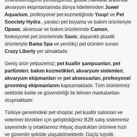
akvaryum ekipmanlarında dünya liderlerinden
Juwel
Aquarium
, profesyonel pet kozmetiğinde
Yuup!
ve
Pet
Soociety Hydra
, yaratıcı pet boyama ve bakım ürünleriyle
Opawz
, aksesuar ve bakım ürünlerinde
Camon
,
fonksiyonel pet ürünlerinde
Savic
, dayanıklı plastik
ürünleriyle
Bama Spa
ve yenilikçi pet ürünleri sunan
Crazy Liberty
yer almaktadır.
Geniş ürün yelpazemiz;
pet kuaför şampuanları
,
pet
parfümleri
,
bakım kozmetikleri
,
akvaryum sistemleri
,
akvaryum ekipmanları
ve
pet aksesuarları,
profesyonel
grooming ekipmanlarını
kapsamaktadır. Tüm ürünlerimiz
sektörde kalite ve güvenilirliği ile bilinen markalardan
oluşmaktadır.
Türkiye genelindeki pet shoplar, pet kuaför salonları ve
veteriner klinikleri için geliştirdiğimiz B2B satış sistemimiz
sayesinde iş ortaklarımız ihtiyaç duydukları ürünlere hızlı
ve güvenilir şekilde ulaşabilmektedir. Güçlü lojistik