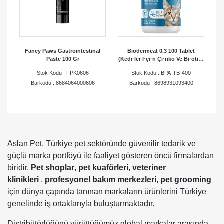
Fancy Paws Gastrointestinal
Biodermcat 0,3 100 Tablet
Paste 100 Gr
(Kedi·ler I·çi·n Çi·nko Ve Bi·oti·n
Tablet) 30 Gr
Stok Kodu : FPK0606
Stok Kodu : BPA-TB-400
Barkodu : 8684064000606
Barkodu : 8698931093400
Aslan Pet, Türkiye pet sektöründe güvenilir tedarik ve
güçlü marka portföyü ile faaliyet gösteren öncü firmalardan
biridir.
Pet shoplar
,
pet
kuaförleri
,
veteriner
klinikleri
,
profesyonel bakım merkezleri
,
pet grooming
için dünya çapında tanınan markaların ürünlerini Türkiye
genelinde iş ortaklarıyla buluşturmaktadır.
Distribütörlüğünü yürüttüğümüz global markalar arasında