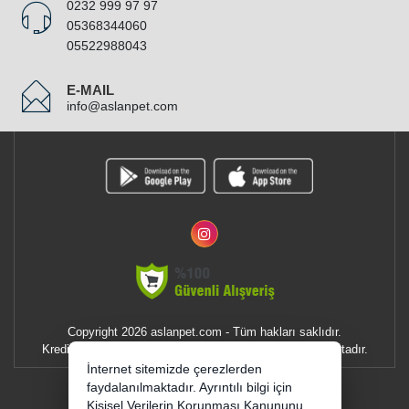
0232 999 97 97
05368344060
05522988043
E-MAIL
info@aslanpet.com
Copyright 2026 aslanpet.com - Tüm hakları saklıdır.
Kredi kartı bilgileriniz 256bit SSL sertifikası ile korunmaktadır.
İnternet sitemizde çerezlerden
E-BÜLTEN
faydalanılmaktadır. Ayrıntılı bilgi için
Kişisel Verilerin Korunması Kanununu,