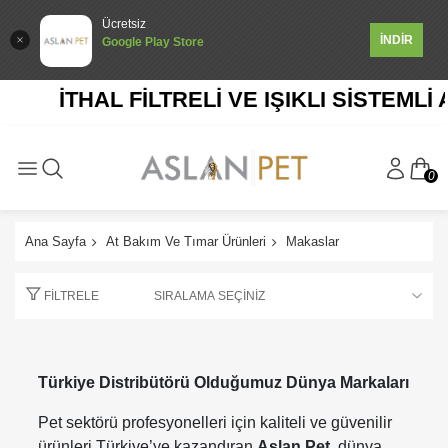
Ücretsiz
İNDİR
Google Play Store
İTHAL FİLTRELİ VE IŞIKLI SİSTEMLİ 
0
Ana Sayfa
At Bakım Ve Tımar Ürünleri
Makaslar
FILTRELE
Türkiye Distribütörü Olduğumuz Dünya Markaları
Pet sektörü profesyonelleri için kaliteli ve güvenilir
ürünleri Türkiye’ye kazandıran
Aslan Pet
, dünya