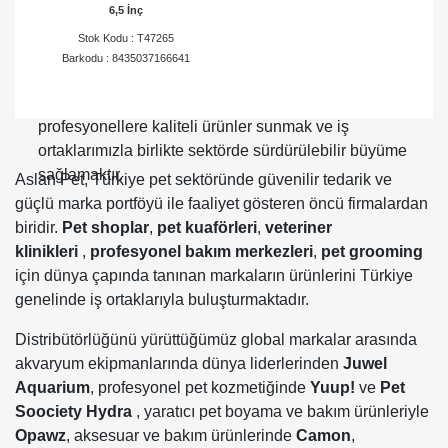
6,5 İnç
ortaklarımızın ihtiyaç duyduğu ürünleri hızlı ve güvenilir
şekilde ulaştırıyoruz.
Stok Kodu : T47265
Barkodu : 8435037166641
Aslan Pet olarak hedefimiz; dünya markalarını
Türkiye’deki pet sektörüne kazandırmak,
profesyonellere kaliteli ürünler sunmak ve iş
ortaklarımızla birlikte sektörde sürdürülebilir büyüme
sağlamaktır.
Aslan Pet, Türkiye pet sektöründe güvenilir tedarik ve
güçlü marka portföyü ile faaliyet gösteren öncü firmalardan
biridir.
Pet shoplar
,
pet
kuaförleri
,
veteriner
klinikleri
,
profesyonel bakım merkezleri
,
pet grooming
için dünya çapında tanınan markaların ürünlerini Türkiye
genelinde iş ortaklarıyla buluşturmaktadır.
Distribütörlüğünü yürüttüğümüz global markalar arasında
akvaryum ekipmanlarında dünya liderlerinden
Juwel
Aquarium
, profesyonel pet kozmetiğinde
Yuup!
ve
Pet
Soociety Hydra
, yaratıcı pet boyama ve bakım ürünleriyle
Opawz
, aksesuar ve bakım ürünlerinde
Camon
,