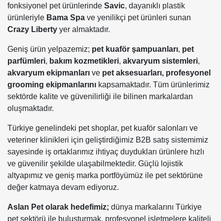
fonksiyonel pet ürünlerinde
Savic
, dayanıklı plastik
ürünleriyle
Bama Spa
ve yenilikçi pet ürünleri sunan
Crazy Liberty
yer almaktadır.
Geniş ürün yelpazemiz;
pet kuaför şampuanları
,
pet
parfümleri
,
bakım kozmetikleri
,
akvaryum sistemleri
,
akvaryum ekipmanları
ve
pet aksesuarları,
profesyonel
grooming ekipmanlarını
kapsamaktadır. Tüm ürünlerimiz
sektörde kalite ve güvenilirliği ile bilinen markalardan
oluşmaktadır.
Türkiye genelindeki pet shoplar, pet kuaför salonları ve
veteriner klinikleri için geliştirdiğimiz B2B satış sistemimiz
sayesinde iş ortaklarımız ihtiyaç duydukları ürünlere hızlı
ve güvenilir şekilde ulaşabilmektedir. Güçlü lojistik
altyapımız ve geniş marka portföyümüz ile pet sektörüne
değer katmaya devam ediyoruz.
Aslan Pet olarak hedefimiz;
dünya markalarını Türkiye
pet sektörü ile buluşturmak, profesyonel işletmelere kaliteli