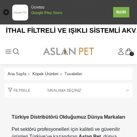
Ücretsiz
İNDİR
Google Play Store
İTHAL FİLTRELİ VE IŞIKLI SİSTEMLİ AKV
0
Ana Sayfa
Köpek Ürünleri
Tuvaletler
FILTRELE
Türkiye Distribütörü Olduğumuz Dünya Markaları
Pet sektörü profesyonelleri için kaliteli ve güvenilir
ürünleri Türkiye’ye kazandıran
Aslan Pet
, dünya