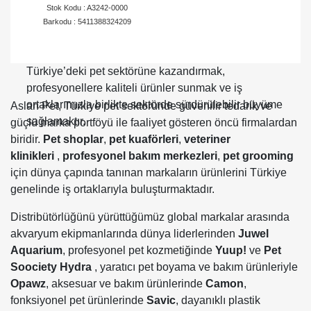
Stok Kodu : A3242-0000
ortaklarımızın ihtiyaç duyduğu ürünleri hızlı ve güvenilir
Barkodu : 5411388324209
şekilde ulaştırıyoruz.
Aslan Pet olarak hedefimiz; dünya markalarını
Türkiye’deki pet sektörüne kazandırmak,
profesyonellere kaliteli ürünler sunmak ve iş
ortaklarımızla birlikte sektörde sürdürülebilir büyüme
Aslan Pet, Türkiye pet sektöründe güvenilir tedarik ve
sağlamaktır.
güçlü marka portföyü ile faaliyet gösteren öncü firmalardan
biridir.
Pet shoplar
,
pet
kuaförleri
,
veteriner
klinikleri
,
profesyonel bakım merkezleri
,
pet grooming
için dünya çapında tanınan markaların ürünlerini Türkiye
genelinde iş ortaklarıyla buluşturmaktadır.
Distribütörlüğünü yürüttüğümüz global markalar arasında
akvaryum ekipmanlarında dünya liderlerinden
Juwel
Aquarium
, profesyonel pet kozmetiğinde
Yuup!
ve
Pet
Soociety Hydra
, yaratıcı pet boyama ve bakım ürünleriyle
Opawz
, aksesuar ve bakım ürünlerinde
Camon
,
fonksiyonel pet ürünlerinde
Savic
, dayanıklı plastik