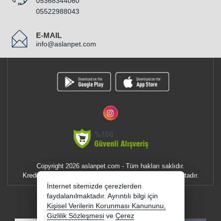
05368344060
05522988043
E-MAIL
info@aslanpet.com
Copyright 2026 aslanpet.com - Tüm hakları saklıdır.
Kredi kartı bilgileriniz 256bit SSL sertifikası ile korunmaktadır.
İnternet sitemizde çerezlerden
E-BÜLTEN
faydalanılmaktadır. Ayrıntılı bilgi için
Kişisel Verilerin Korunması Kanununu,
YENI VE INDIRIMLI ÜRÜNLERDEN HABERDAR OLUN !
Gizlilik Sözleşmesi
ve
Çerez