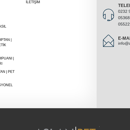
İLETIŞIM
TELE
0232 
05368
05522
ASIL
E-MA
PTAN |
info@
TIK
PUANI |
RI
AN | PET
SYONEL