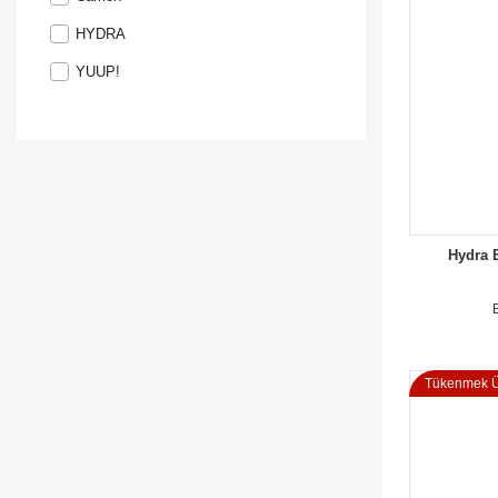
HYDRA
YUUP!
Hydra 
Tükenmek Ü