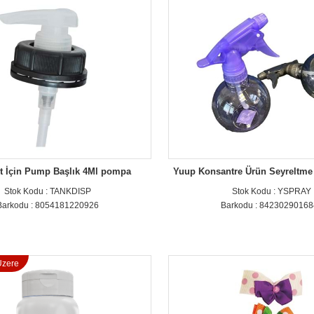
t İçin Pump Başlık 4Ml pompa
Yuup Konsantre Ürün Seyreltme
Stok Kodu : TANKDISP
Stok Kodu : YSPRAY
Barkodu : 8054181220926
Barkodu : 8423029016
zere