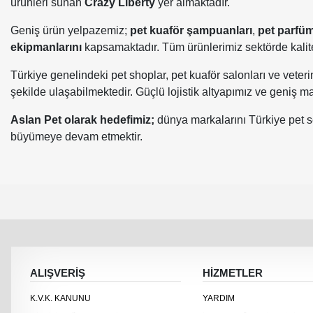
ürünleri sunan
Crazy Liberty
yer almaktadır.
Geniş ürün yelpazemiz;
pet kuaför şampuanları
,
pet parfüm
ekipmanlarını
kapsamaktadır. Tüm ürünlerimiz sektörde kalite 
Türkiye genelindeki pet shoplar, pet kuaför salonları ve veterin
şekilde ulaşabilmektedir. Güçlü lojistik altyapımız ve geniş
Aslan Pet olarak hedefimiz;
dünya markalarını Türkiye pet sek
büyümeye devam etmektir.
ALIŞVERİŞ
HİZMETLER
K.V.K. KANUNU
YARDIM