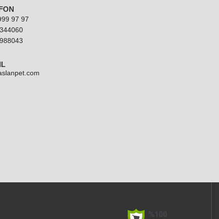
FON
999 97 97
344060
988043
IL
aslanpet.com