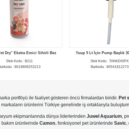
t Dry" Ekstra Emici Sihirli Bez
Yuup 5 Lt İçin Pump Başlık 
Stok Kodu : B211
Stok Kodu : TANKDISP
Barkodu : 8019808253213
Barkodu : 8054181227
rka portföyü ile faaliyet gösteren öncü firmalardan biridir.
Pet 
markaların ürünlerini Türkiye genelinde iş ortaklarıyla buluştur
varyum ekipmanlarında dünya liderlerinden
Juwel Aquarium
, p
e bakım ürünlerinde
Camon
, fonksiyonel pet ürünlerinde
Savic
,