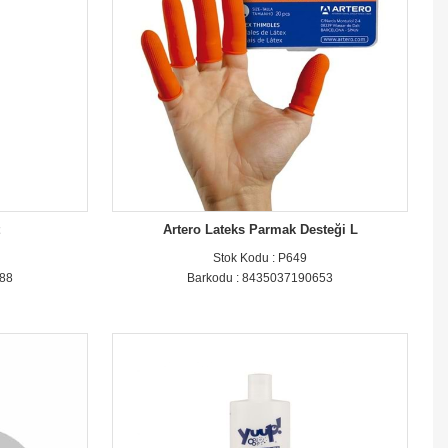
t
Artero Lateks Parmak Desteği L
Stok Kodu : P649
788
Barkodu : 8435037190653