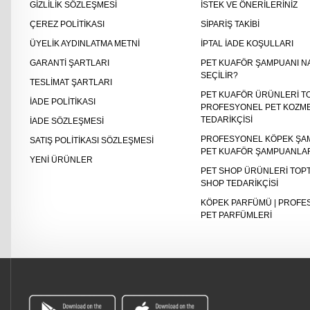
GIZLILIK SÖZLEŞMESI
İSTEK VE ÖNERILERINIZ
ÇEREZ POLITIKASI
SIPARIŞ TAKIBI
ÜYELIK AYDINLATMA METNI
İPTAL İADE KOŞULLARI
GARANTI ŞARTLARI
PET KUAFÖR ŞAMPUANI N
SEÇILIR?
TESLIMAT ŞARTLARI
PET KUAFÖR ÜRÜNLERI TO
İADE POLITIKASI
PROFESYONEL PET KOZME
TEDARIKÇISI
İADE SÖZLEŞMESI
PROFESYONEL KÖPEK ŞAM
SATIŞ POLITIKASI SÖZLEŞMESI
PET KUAFÖR ŞAMPUANLA
YENI ÜRÜNLER
PET SHOP ÜRÜNLERI TOPT
SHOP TEDARIKÇISI
KÖPEK PARFÜMÜ | PROFE
PET PARFÜMLERI