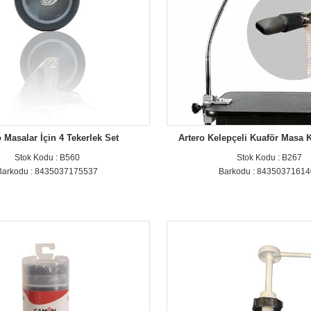
o Masalar İçin 4 Tekerlek Set
Artero Kelepçeli Kuaför Masa 
Stok Kodu : B560
Stok Kodu : B267
Barkodu : 8435037175537
Barkodu : 8435037161