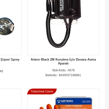
 Şişesi Sprey
Artero Black 2M Kurutma İçin Duvara Asma
Aparatı
Stok Kodu : A576
845
Barkodu : 8435037168881
Tükenmek Üzere