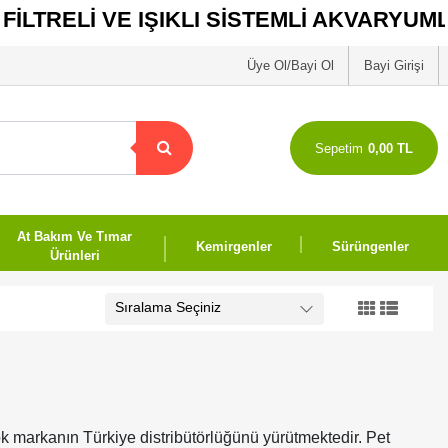
RELİ VE IŞIKLI SİSTEMLİ AKVARYUMLAR ST
Üye Ol/Bayi Ol
Bayi Girişi
Sepetim
0,00 TL
At Bakım Ve Tımar
Kemirgenler
Sürüngenler
Ürünleri
k markanın Türkiye distribütörlüğünü yürütmektedir. Pet