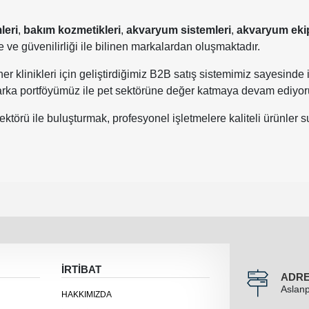
leri
,
bakım kozmetikleri
,
akvaryum sistemleri
,
akvaryum eki
ve güvenilirliği ile bilinen markalardan oluşmaktadır.
er klinikleri için geliştirdiğimiz B2B satış sistemimiz sayesinde i
 marka portföyümüz ile pet sektörüne değer katmaya devam ediyor
törü ile buluşturmak, profesyonel işletmelere kaliteli ürünler su
İRTİBAT
ADR
Aslanp
HAKKIMIZDA