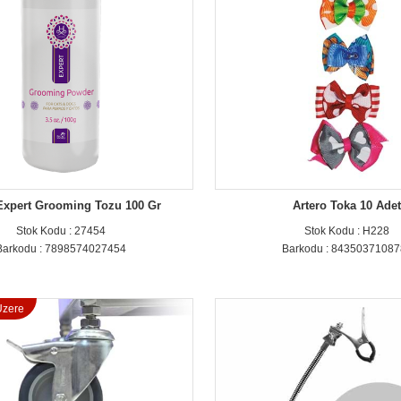
Expert Grooming Tozu 100 Gr
Artero Toka 10 Ade
Stok Kodu : 27454
Stok Kodu : H228
Barkodu : 7898574027454
Barkodu : 8435037108
zere