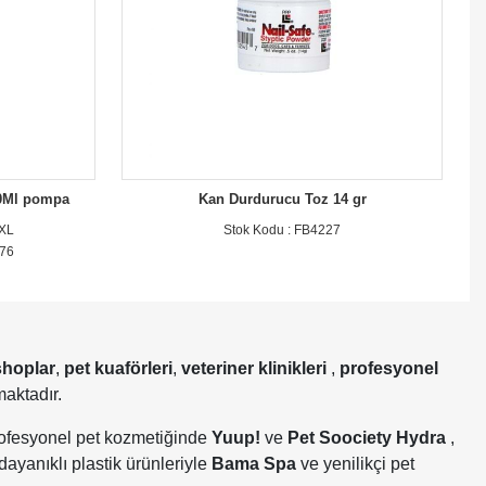
30Ml pompa
Kan Durdurucu Toz 14 gr
XXL
Stok Kodu : FB4227
376
shoplar
,
pet
kuaförleri
,
veteriner klinikleri
,
profesyonel
maktadır.
rofesyonel pet kozmetiğinde
Yuup!
ve
Pet Soociety Hydra
,
 dayanıklı plastik ürünleriyle
Bama Spa
ve yenilikçi pet