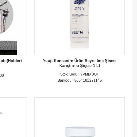
Kolu(Holder)
Yuup Konsantre Ürün Seyreltme Şişesi
Karıştırma Şişesi 1 Lt
Stok Kodu : YPMIXBOT
400
Barkodu : 8054181221145