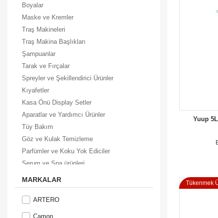
Boyalar
Maske ve Kremler
Traş Makineleri
Traş Makina Başlıkları
Şampuanlar
Tarak ve Fırçalar
Spreyler ve Şekillendirici Ürünler
Kıyafetler
Kasa Önü Display Setler
Aparatlar ve Yardımcı Ürünler
Yuup 5L
Tüy Bakım
Göz ve Kulak Temizleme
Parfümler ve Koku Yok Ediciler
Serum ve Spa ürünleri
Ağız ve Diş Bakım Ürünleri
MARKALAR
Tükenmek Ü
Irklara Özel Bakım Setleri
Boya Makinesi ve Aksesuarları
ARTERO
Güneş Kremleri ve Şampuanları
Camon