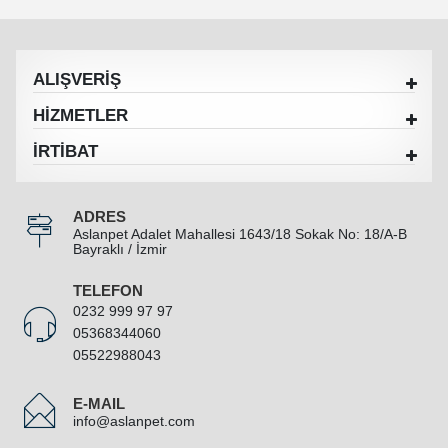
ALIŞVERİŞ
HİZMETLER
İRTİBAT
ADRES
Aslanpet Adalet Mahallesi 1643/18 Sokak No: 18/A-B
Bayraklı / İzmir
TELEFON
0232 999 97 97
05368344060
05522988043
E-MAIL
info@aslanpet.com