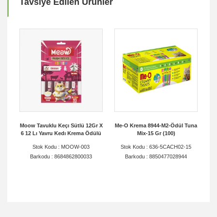
Tavsiye Edilen Ürünler
ğer
Moow Tavuklu Keçı Sütlü 12Gr X
Me-O Krema 8944-M2-Ödül Tuna
6 12 Lı Yavru Kedı Krema Ödülü
Mix-15 Gr (100)
Sü
5
Stok Kodu : MOOW-003
Stok Kodu : 636-5CACH02-15
Barkodu : 8684862800033
Barkodu : 8850477028944