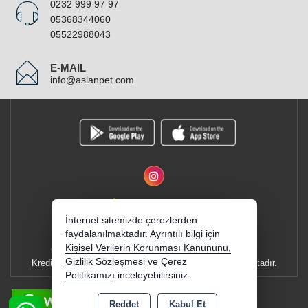
0232 999 97 97
05368344060
05522988043
E-MAIL
info@aslanpet.com
İnternet sitemizde çerezlerden
faydalanılmaktadır. Ayrıntılı bilgi için
Kişisel Verilerin Korunması Kanununu,
Copyright 2026 aslanpet.com - Tüm hakları saklıdır.
Gizlilik Sözleşmesi
ve
Çerez
Kredi kartı bilgileriniz 256bit SSL sertifikası ile korunmaktadır.
Politikamızı
inceleyebilirsiniz.
E-BÜLTEN
Reddet
Kabul Et