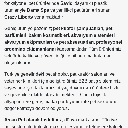
fonksiyonel pet ürünlerinde
Savic
, dayanıklı plastik
ürünleriyle
Bama Spa
ve yenilikçi pet ürünleri sunan
Crazy Liberty
yer almaktadır.
Geniş ürün yelpazemiz;
pet kuaför şampuanları
,
pet
parfümleri
,
bakım kozmetikleri
,
akvaryum sistemleri
,
akvaryum ekipmanları
ve
pet aksesuarları,
profesyonel
grooming ekipmanlarını
kapsamaktadır. Tüm ürünlerimiz
sektörde kalite ve güvenilirliği ile bilinen markalardan
oluşmaktadır.
Türkiye genelindeki pet shoplar, pet kuaför salonları ve
veteriner klinikleri için geliştirdiğimiz B2B satış sistemimiz
sayesinde iş ortaklarımız ihtiyaç duydukları ürünlere hızlı
ve güvenilir şekilde ulaşabilmektedir. Güçlü lojistik
altyapımız ve geniş marka portföyümüz ile pet sektörüne
değer katmaya devam ediyoruz.
Aslan Pet olarak hedefimiz;
dünya markalarını Türkiye
pet sektörü ile buluşturmak, profesyonel işletmelere kaliteli