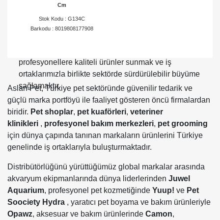
Cm
ortaklarımızın ihtiyaç duyduğu ürünleri hızlı ve güvenilir
şekilde ulaştırıyoruz.
Stok Kodu : G134C
Barkodu : 8019808177908
Aslan Pet olarak hedefimiz; dünya markalarını
Türkiye’deki pet sektörüne kazandırmak,
profesyonellere kaliteli ürünler sunmak ve iş
ortaklarımızla birlikte sektörde sürdürülebilir büyüme
sağlamaktır.
Aslan Pet, Türkiye pet sektöründe güvenilir tedarik ve
güçlü marka portföyü ile faaliyet gösteren öncü firmalardan
biridir.
Pet shoplar
,
pet
kuaförleri
,
veteriner
klinikleri
,
profesyonel bakım merkezleri
,
pet grooming
için dünya çapında tanınan markaların ürünlerini Türkiye
genelinde iş ortaklarıyla buluşturmaktadır.
Distribütörlüğünü yürüttüğümüz global markalar arasında
akvaryum ekipmanlarında dünya liderlerinden
Juwel
Aquarium
, profesyonel pet kozmetiğinde
Yuup!
ve
Pet
Soociety Hydra
, yaratıcı pet boyama ve bakım ürünleriyle
Opawz
, aksesuar ve bakım ürünlerinde
Camon
,