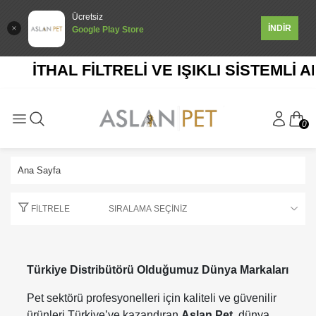
Ücretsiz
İNDİR
Google Play Store
İTHAL FİLTRELİ VE IŞIKLI SİSTEMLİ A
0
Ana Sayfa
FILTRELE
Türkiye Distribütörü Olduğumuz Dünya Markaları
Pet sektörü profesyonelleri için kaliteli ve güvenilir
ürünleri Türkiye’ye kazandıran
Aslan Pet
, dünya